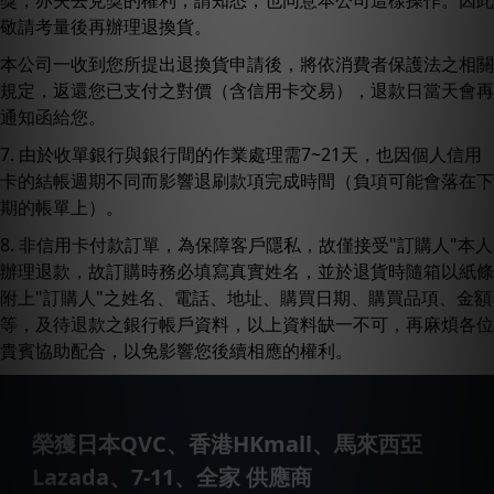
獎，亦失去兌獎的權利，請知悉，也同意本公司這樣操作。因此
敬請考量後再辦理退換貨。
本公司一收到您所提出退換貨申請後，將依消費者保護法之相關
規定，返還您已支付之對價（含信用卡交易），退款日當天會再
通知函給您。
7. 由於收單銀行與銀行間的作業處理需7~21天，也因個人信用
卡的結帳週期不同而影響退刷款項完成時間（負項可能會落在下
期的帳單上）。
8. 非信用卡付款訂單，為保障客戶隱私，故僅接受"訂購人"本人
辦理退款，故訂購時務必填寫真實姓名，並於退貨時隨箱以紙條
附上"訂購人"之姓名、電話、地址、購買日期、購買品項、金額
等，及待退款之銀行帳戶資料，以上資料缺一不可，再麻煩各位
貴賓協助配合，以免影響您後續相應的權利。
榮獲日本QVC、香港HKmall、馬來西亞
Lazada、7-11、全家 供應商