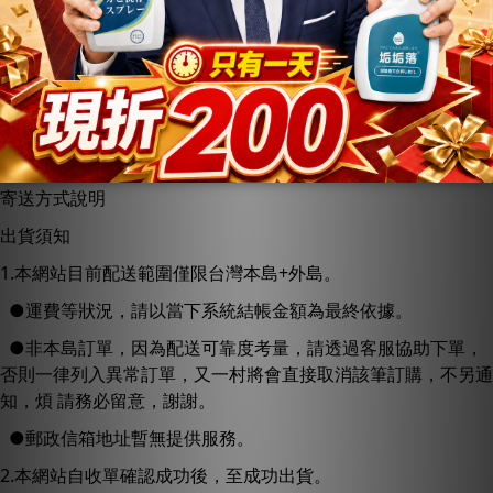
●信用卡付款：配合台灣前三大信用卡公司，綠界科技股份有
限公司( 統一編號97025978)，全台灣信用卡公司收單作業，
如：中信、玉山、花旗、台新、華南…等，敬請安心刷卡，資料
安全有保障，絕非劣質詐騙。
●貨到付款：配合台灣的新竹物流公司( 統一編號46480100)，
收貨時請把貨款交給司機即可，如果可以請跟司機說聲謝謝。
寄送方式說明
出貨須知
1.本網站目前配送範圍僅限台灣本島+外島。
●運費等狀況，請以當下系統結帳金額為最終依據。
●非本島訂單，因為配送可靠度考量，請透過客服協助下單，
否則一律列入異常訂單，又一村將會直接取消該筆訂購，不另通
知，煩 請務必留意，謝謝。
●郵政信箱地址暫無提供服務。
2.本網站自收單確認成功後，至成功出貨。