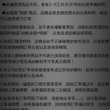
●依據購買商品不同，會有2~7(工作天)不等的出貨準備時間。
●如選購"預購"商品，請務必留意網頁標示的出貨時間，確認
可以接受再下訂單。
3.部分限時優惠組合，並不會依據數量累加，自動扣掉差價請在
購買時確認"結帳金額+明細"，以免造成您權益損害喔。
4.填寫訂購資料時、請務必給予正確確實的收件資訊，以免影響
到您後續相關訂單出貨以及退換貨權限。
5.您放入購物車的商品不代表已保留給您，庫存量仍隨著其他會
員購買減少需完成結帳程序才算真正購買！
6.本公司針對訂單保留最後接單成立與否的權利，如有任何問題
皆以官網的最新公告為準。
7.如有開統一編號的三聯式發票需求，請於訂單備註外，請主動
與線上客服聯繫，由客服跟您做二次確認，保障您權益喔。
8.如發現有訂單問題(下錯單、填錯地址等等……)、請主動與線
上客服聯繫，由客服協助處理，請勿使用訂單備註留言，以免造