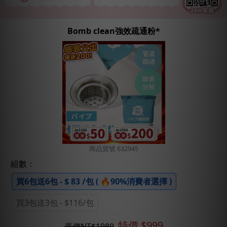
Bomb clean強效疏通粉*
商品貨號 632945
組數：
買6包送6包 - $ 83 /包 ( 🔥90%消費者選擇 )
買3包送3包 - $116/包
特價 $
999
原價NT$
1980