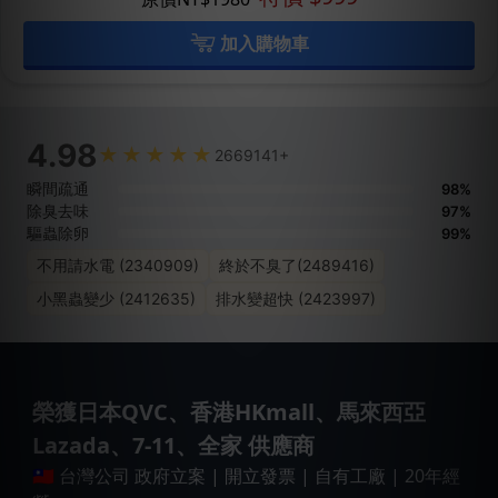
加入購物車
4.98
2669141+
瞬間疏通
98%
除臭去味
97%
驅蟲除卵
99%
不用請水電 (2340909)
終於不臭了(2489416)
小黑蟲變少 (2412635)
排水變超快 (2423997)
榮獲日本QVC、香港HKmall、馬來西亞
Lazada、7-11、全家 供應商
🇹🇼 台灣公司 政府立案 | 開立發票 | 自有工廠 | 20年經